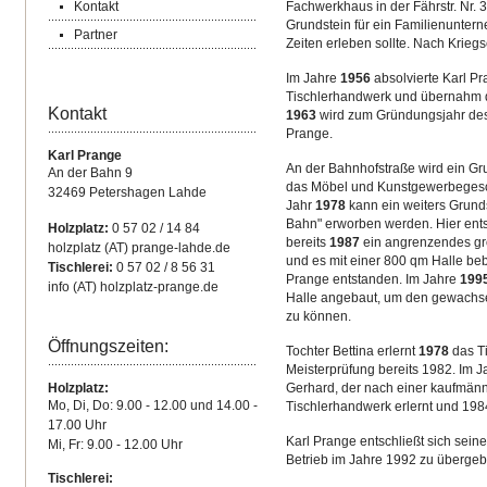
Kontakt
Fachwerkhaus in der Fährstr. Nr. 3
Grundstein für ein Familienunter
Partner
Zeiten erleben sollte. Nach Kriegs
Im Jahre
1956
absolvierte Karl Pr
Tischlerhandwerk und übernahm de
Kontakt
1963
wird zum Gründungsjahr des
Prange.
Karl Prange
An der Bahnhofstraße wird ein Gr
An der Bahn 9
das Möbel und Kunstgewerbegeschä
32469 Petershagen Lahde
Jahr
1978
kann ein weiters Grunds
Bahn" erworben werden. Hier ents
Holzplatz:
0 57 02 / 14 84
bereits
1987
ein angrenzendes gr
holzplatz (AT) prange-lahde.de
und es mit einer 800 qm Halle beba
Tischlerei:
0 57 02 / 8 56 31
Prange entstanden. Im Jahre
199
info (AT) holzplatz-prange.de
Halle angebaut, um den gewach
zu können.
Öffnungszeiten:
Tochter Bettina erlernt
1978
das Ti
Meisterprüfung bereits 1982. Im 
Holzplatz:
Gerhard, der nach einer kaufmän
Mo, Di, Do: 9.00 - 12.00 und 14.00 -
Tischlerhandwerk erlernt und 198
17.00 Uhr
Karl Prange entschließt sich se
Mi, Fr: 9.00 - 12.00 Uhr
Betrieb im Jahre 1992 zu übergeb
Tischlerei: